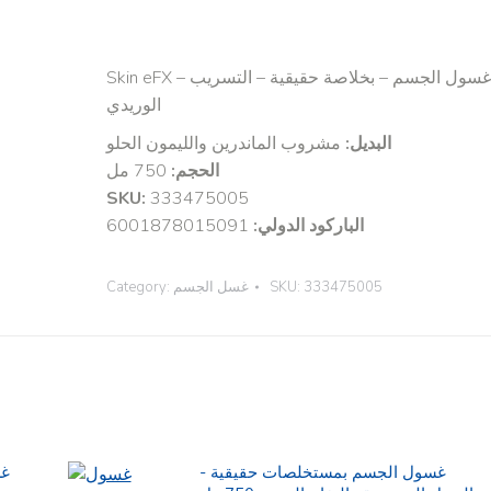
Skin eFX – غسول الجسم – بخلاصة حقيقية – التسريب
الوريدي
البديل:
مشروب الماندرين والليمون الحلو
الحجم:
750 مل
SKU:
333475005
6001878015091
الباركود الدولي:
Category:
غسل الجسم
SKU:
333475005
غسول الجسم بمستخلصات حقيقية -
غس