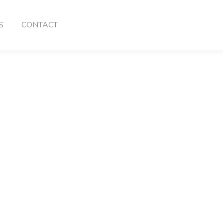
S
CONTACT
م بمستخلصات حقيقية
 والليمون الحلو 750 مل
Products
»
 بمستخلصات حقيقية – منقوع اليوسفي والليمون الحلو 750 مل