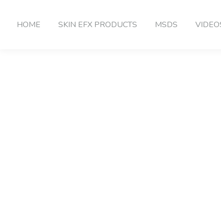
HOME
SKIN EFX PRODUCTS
MSDS
VIDEO
 – منقوع
Home
»