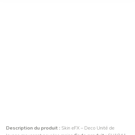
Deco Mousse lavante
pour les mains – Sea
Minerals Unit
Home
»
Products
»
Deco Mousse lavante pour les mains –
Sea Minerals Unit
Description du produit :
Skin eFX – Deco Unité de