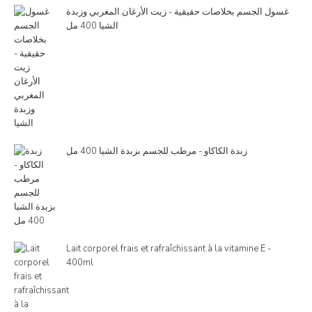
غسول الجسم بخلاصات حقيقية - زيت الأرغان المغربي وزبدة
الشيا 400 مل
زبدة الكاكاو - مرطب للجسم بزبدة الشيا 400 مل
Lait corporel frais et rafraîchissant à la vitamine E -
400ml